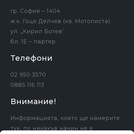
гр. София – 1404
ж.к. Гоце Делчев (кв. Мотописта)
ул. „Кирил Ботев“
бл. 1Е – партер
Телефони
02 950 3570
0885 116 113
Внимание!
Информацията, която ще намерите
тук, по никакъв начин не е