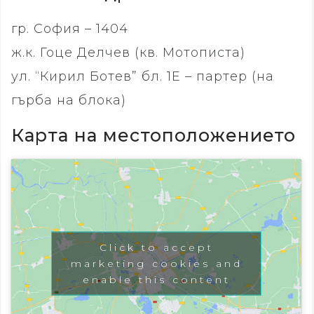
гр. София – 1404
ж.к. Гоце Делчев (кв. Мотописта)
ул. “Кирил Ботев” бл. 1Е – партер (на
гърба на блока)
Карта на местоположението
Click to accept
marketing cookies and
enable this content